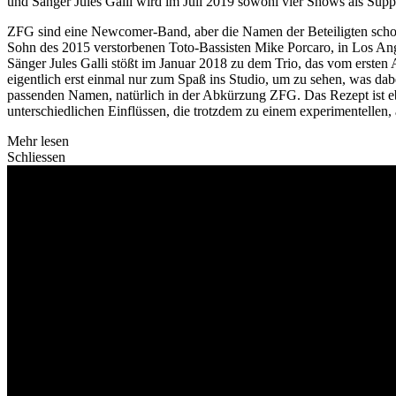
und Sänger Jules Galli wird im Juli 2019 sowohl vier Shows als Supp
ZFG sind eine Newcomer-Band, aber die Namen der Beteiligten schon 
Sohn des 2015 verstorbenen Toto-Bassisten Mike Porcaro, in Los An
Sänger Jules Galli stößt im Januar 2018 zu dem Trio, das vom ersten
eigentlich erst einmal nur zum Spaß ins Studio, um zu sehen, was da
passenden Namen, natürlich in der Abkürzung ZFG. Das Rezept ist e
unterschiedlichen Einflüssen, die trotzdem zu einem experimentellen,
Mehr lesen
Schliessen