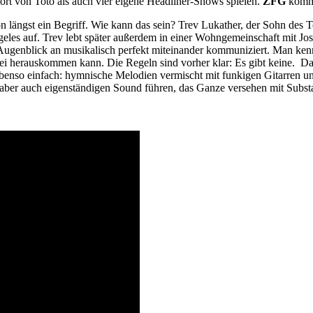
ort von Toto als auch vier eigene Headliner-Shows spielen.
ZFG
komm
längst ein Begriff. Wie kann das sein? Trev Lukather, der Sohn des 
geles auf. Trev lebt später außerdem in einer Wohngemeinschaft mit
 Augenblick an musikalisch perfekt miteinander kommuniziert. Man kenn
bei herauskommen kann. Die Regeln sind vorher klar: Es gibt keine. Da
benso einfach: hymnische Melodien vermischt mit funkigen Gitarren un
 aber auch eigenständigen Sound führen, das Ganze versehen mit Substa