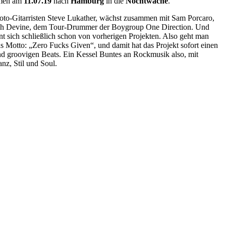
en am
11.07.19
nach
Hamburg
in die
Nochtwache
.
Toto-Gitarristen Steve Lukather, wächst zusammen mit Sam Porcaro,
 Josh Devine, dem Tour-Drummer der Boygroup One Direction. Und
t sich schließlich schon von vorherigen Projekten. Also geht man
s Motto: „Zero Fucks Given“, und damit hat das Projekt sofort einen
d groovigen Beats. Ein Kessel Buntes an Rockmusik also, mit
nz, Stil und Soul.