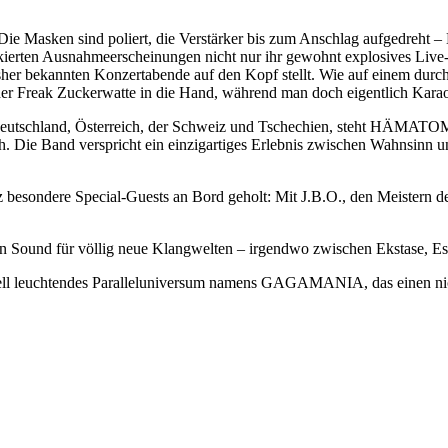
ie Masken sind poliert, die Verstärker bis zum Anschlag aufgedreh
ten Ausnahmeerscheinungen nicht nur ihr gewohnt explosives Live-Feu
her bekannten Konzertabende auf den Kopf stellt. Wie auf einem durchg
nder Freak Zuckerwatte in die Hand, während man doch eigentlich Karao
tschland, Österreich, der Schweiz und Tschechien, steht HÄMATOM 2026
ie Band verspricht ein einzigartiges Erlebnis zwischen Wahnsinn u
sondere Special-Guests an Bord geholt: Mit J.B.O., den Meistern des 
den Sound für völlig neue Klangwelten – irgendwo zwischen Ekstase, 
ell leuchtendes Paralleluniversum namens GAGAMANIA, das einen nicht