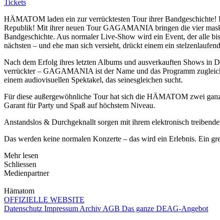
Tickets
HÄMATOM laden ein zur verrücktesten Tour ihrer Bandgeschichte! D
Republik! Mit ihrer neuen Tour GAGAMANIA bringen die vier maskier
Bandgeschichte. Aus normaler Live-Show wird ein Event, der alle bis
nächsten – und ehe man sich versieht, drückt einem ein stelzenlaufe
Nach dem Erfolg ihres letzten Albums und ausverkauften Shows in Deu
verrückter – GAGAMANIA ist der Name und das Programm zugleich. D
einem audiovisuellen Spektakel, das seinesgleichen sucht.
Für diese außergewöhnliche Tour hat sich die HÄMATOM zwei ganz be
Garant für Party und Spaß auf höchstem Niveau.
Anstandslos & Durchgeknallt sorgen mit ihrem elektronisch treiben
Das werden keine normalen Konzerte – das wird ein Erlebnis. Ein gr
Mehr lesen
Schliessen
Medienpartner
Hämatom
OFFIZIELLE WEBSITE
Datenschutz
Impressum
Archiv
AGB
Das ganze DEAG-Angebot