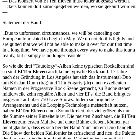
— Das Konzert von El Ten Eleven muss leider abgesagt werden.
Tickets können dort zurückgegeben werden, wo sie gekauft wurden.
—
Statement der Band:
„Due to unforeseen circumstances, we will be canceling our
European tour slated to begin in May. We do not do this lightly and
are gutted that we will not be able to make it over for our first time
in a long time. We have gone through every way to make this tour a
reality, but it simply is no longer feasible.“
So wie die drei ”Tautology”-Alben keine typischen Rockalben sind,
so sind
El Ten Eleven
auch keine typische Rockband. 17 Jahre
nach der Gründung in Los Angeles hat sich das Instrumental-Duo
um Kristian Dunn (b/g) und Tim Fogarty (dr) einen exzellenten
Namen in der Progressive Rock-Szene gemacht, zu Buche stehen
mittlerweile zehn reguläre Alben und vier EPs, die Band bringt es
insgesamt auf über 750 Live-Shows. Indem sie originelle
Arrangements und die Looping-Technologie meisterhaft nutzen,
haben
El Ten Eleven
einen Sound kreiert, der viel größer als nur
die Summe seiner Einzelteile ist. Die meisten Zuschauer, die
El Ten
Eleven
zum ersten Mal live auf einer Bühne erleben, können gar
nicht glauben, dass es sich bei der Band ‘nur’ um ein Duo handelt.
Die Show der beiden Kalifornier ist erfrischend und neu, die Palette
der Grenzen, die die Band mit ihren Darbietungen sprengt, ist