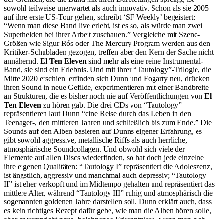
sowohl teilweise unerwartet als auch innovativ. Schon als sie 2005
auf ihre erste US-Tour gehen, schreibt ‘SF Weekly’ begeistert:
“Wenn man diese Band live erlebt, ist es so, als würde man zwei
Superhelden bei ihrer Arbeit zuschauen.” Vergleiche mit Szene-
Größen wie Sigur Rós oder The Mercury Program werden aus den
Kritiker-Schubladen gezogen, treffen aber den Kern der Sache nicht
annähernd.
El Ten Eleven
sind mehr als eine reine Instrumental-
Band, sie sind ein Erlebnis. Und mit ihrer “Tautology”-Trilogie, die
Mitte 2020 erschien, erfinden sich Dunn und Fogarty neu, drücken
ihren Sound in neue Gefilde, experimentieren mit einer Bandbreite
an Strukturen, die es bisher noch nie auf Veröffentlichungen von
El
Ten Eleven
zu hören gab. Die drei CDs von “Tautology”
repräsentieren laut Dunn “eine Reise durch das Leben in den
Teenager-, den mittleren Jahren und schließlich bis zum Ende.” Die
Sounds auf den Alben basieren auf Dunns eigener Erfahrung, es
gibt sowohl aggressive, metallische Riffs als auch herrliche,
atmosphärische Soundcollagen. Und obwohl sich viele der
Elemente auf allen Discs wiederfinden, so hat doch jede einzelne
ihre eigenen Qualitäten: “Tautology I” repräsentiert die Adoleszenz,
ist ängstlich, aggressiv und manchmal auch depressiv; “Tautology
II” ist eher verkopft und im Midtempo gehalten und repräsentiert das
mittlere Alter, während “Tautology III” ruhig und atmosphärisch die
sogenannten goldenen Jahre darstellen soll. Dunn erklärt auch, dass
es kein richtiges Rezept dafür gebe, wie man die Alben hören solle,