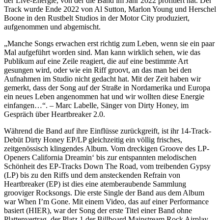
der Live-Energie, von der die Band im Jahr 2022 profitiert hat. Der
Track wurde Ende 2022 von Al Sutton, Marlon Young und Herschel
Boone in den Rustbelt Studios in der Motor City produziert,
aufgenommen und abgemischt.
„Manche Songs erwachen erst richtig zum Leben, wenn sie ein paar
Mal aufgeführt worden sind. Man kann wirklich sehen, wie das
Publikum auf eine Zeile reagiert, die auf eine bestimmte Art
gesungen wird, oder wie ein Riff groovt, an das man bei den
Aufnahmen im Studio nicht gedacht hat. Mit der Zeit haben wir
gemerkt, dass der Song auf der Straße in Nordamerika und Europa
ein neues Leben angenommen hat und wir wollten diese Energie
einfangen…“. – Marc Labelle, Sänger von Dirty Honey, im
Gespräch über Heartbreaker 2.0.
Während die Band auf ihre Einflüsse zurückgreift, ist ihr 14-Track-
Debüt Dirty Honey EP/LP gleichzeitig ein völlig frisches,
zeitgenössisch klingendes Album. Vom dreckigen Groove des LP-
Openers California Dreamin‘ bis zur entspannten melodischen
Schönheit des EP-Tracks Down The Road, vom treibenden Gypsy
(LP) bis zu den Riffs und dem ansteckenden Refrain von
Heartbreaker (EP) ist dies eine atemberaubende Sammlung
grooviger Rocksongs. Die erste Single der Band aus dem Album
war When I’m Gone. Mit einem Video, das auf einer Performance
basiert (HIER), war der Song der erste Titel einer Band ohne
Plattenvertrag, der Platz 1 der Billboard Mainstream Rock Airplay