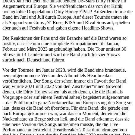
Dieses Jahr richteten die aufstrebenden US-Stars Dirty Honey ihr
Augenmerk auf Europa. Sie veröffentlichten das von der Kritik
hochgelobte Doppelalbum Dirty Honey EP/LP. Außerdem tourte die
Band im Juni und Juli durch Europa. Auf dieser Tournee traten sie
als Support von Guns ‚N‘ Rose, KISS und Rival Sons auf, spielten
aber auch auf Festivals und gaben eigene Headline-Shows.
Die Reaktionen der Fans und der Branche auf die Band waren so
positiv, dass sie nun eine komplette Europatournee für Januar,
Februar und März 2023 angekündigt haben. Die Tour umfasst 30
Shows in 13 Ländern und wird die Band auch für vier Shows
zurück nach Deutschland führen.
Vor der Tournee, im Januar 2023, wird die Band eine brandneue,
neu aufgenommene Version des Albumtitels Heartbreaker
veröffentlichen. Der Song, der schon immer ein Favorit der Band
war, wurde 2021 und 2022 von den Zuschauer*innen (sowohl
denen, die Dirty Honey sahen, als auch denen, die die Band als
Vorgruppe oder auf einem Festival sahen) begeistert aufgenommen
– das Publikum in ganz Nordamerika und Europa sang den Song so
laut, dass es die Band oft übertönte. Für eine Band, die gerade erst
nach Europa gekommen war, war das ein Moment, der einem die
Nackenhaare zu Berge stehen ließ, und die Band erkannte, dass sie
eine neue Version des Songs aufnehmen musste, die die Live-
Performance unterstreicht. Heartbreaker 2.0 ist durchdrungen von