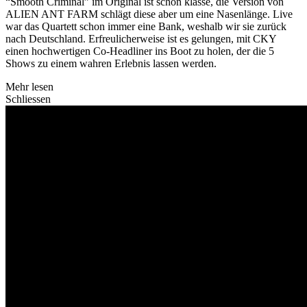
“Smooth Criminal” im Original ist schon klasse, die Version von
ALIEN ANT FARM schlägt diese aber um eine Nasenlänge. Live
war das Quartett schon immer eine Bank, weshalb wir sie zurück
nach Deutschland. Erfreulicherweise ist es gelungen, mit CKY
einen hochwertigen Co-Headliner ins Boot zu holen, der die 5
Shows zu einem wahren Erlebnis lassen werden.
Mehr lesen
Schliessen